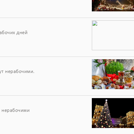
абочих дней
ут нерабочими.
т нерабочими