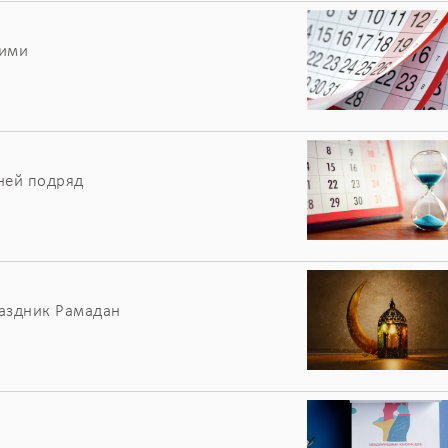
чими
ней подряд
раздник Рамадан