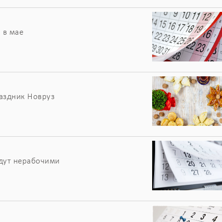
 в мае
раздник Новруз
удут нерабочими