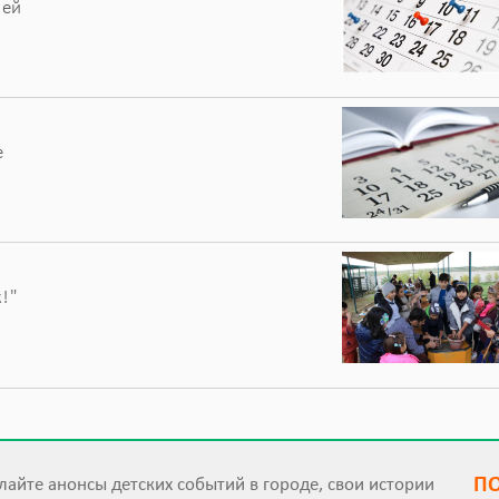
ней
е
!"
П
айте анонсы детских событий в городе, свои истории