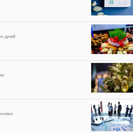
их дней
ми
бочими