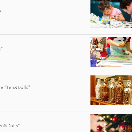
s"
s"
в "Len&Dolls"
en&Dolls"