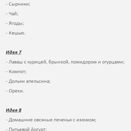
- Сырники;
- Чай;
- Ягоды;
- Кешью.
Идея 7
- Лаваш с курицей, брынзой, помидором и огурцами;
- Компот;
- Дольки апельсина;
- Орехи.
Идея 8
- Домашние овсяные печенья с изюмом;
- Питьевой йогурт;