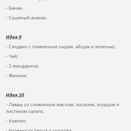
- Банан.
- Сушеный ананас.
Идея 9
- Сэндвич с плавленым сыром, яйцом и зеленью;
- Чай;
- 2 мандарина;
- Финики.
Идея 10
- Лаваш со сливочным маслом, лососем, огурцом и
листиком салата;
- Компот;
- Нарезка из перца и моркови.