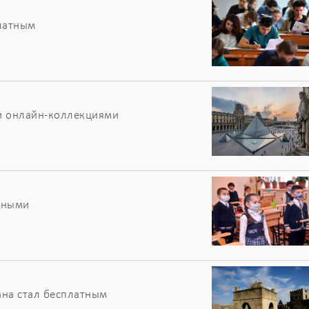
платным
и онлайн-коллекциями
тными
ана стал бесплатным